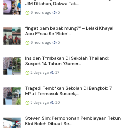
JIM Ditahan, Dakwa Tak...
6 hours ago
5
“Ingat pam bapak mung?” – Lelaki Khayal
Acu P*sau Ke ‘Rider’...
6 hours ago
5
Insiden T*mbakan Di Sekolah Thailand:
Suspek 14 Tahun ‘Gamer...
2 days ago
27
Tragedi Temb*kan Sekolah Di Bangkok: 7
M*ut Termasuk Suspek,...
3 days ago
20
Steven Sim: Permohonan Pembiayaan Tekun
Kini Boleh Dibuat Se...