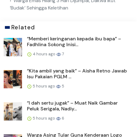
Warga Emas Hilang 3 Hari Dijumpai, Dakwa Ikut
‘Budak’ Sehingga Keletihan
Related
“Memberi keringanan kepada ibu bapa” –
Fadhlina Sokong Inisi...
4 hours ago
7
“Kita ambil yang baik” – Aisha Retno Jawab
Isu Pakaian PGLM ...
5 hours ago
5
“I dah sertu jugak” – Muat Naik Gambar
Peluk Serigala, Nadiy...
5 hours ago
6
Warga Asing Tular Guna Kenderaan Logo