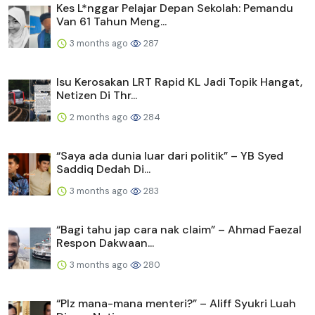
Kes L*nggar Pelajar Depan Sekolah: Pemandu
Van 61 Tahun Meng...
3 months ago
287
Isu Kerosakan LRT Rapid KL Jadi Topik Hangat,
Netizen Di Thr...
2 months ago
284
“Saya ada dunia luar dari politik” – YB Syed
Saddiq Dedah Di...
3 months ago
283
“Bagi tahu jap cara nak claim” – Ahmad Faezal
Respon Dakwaan...
3 months ago
280
“Plz mana-mana menteri?” – Aliff Syukri Luah