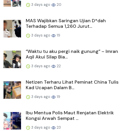
3 days ago
20
MAS Wajibkan Saringan Ujian D*dah
Terhadap Semua 1,260 Jurut...
3 days ago
19
“Waktu tu aku pergi naik gunung” – Imran
Aqil Akui Silap Bia...
3 days ago
22
Netizen Terharu Lihat Peminat China Tulis
Kad Ucapan Dalam B...
3 days ago
19
Ibu Mentua Polis Maut Renjatan Elektrik
Kongsi Arwah Sempat ...
3 days ago
23