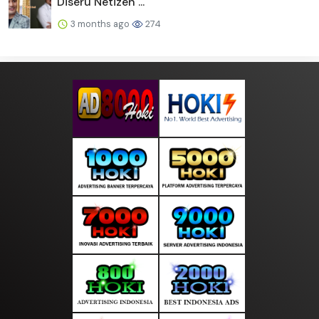
Diseru Netizen ...
3 months ago
274