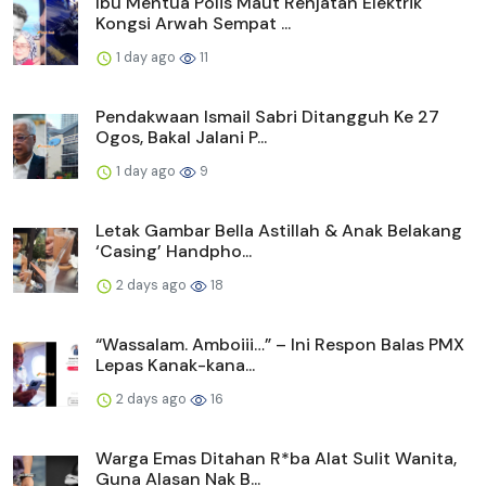
Ibu Mentua Polis Maut Renjatan Elektrik
Kongsi Arwah Sempat ...
1 day ago
11
Pendakwaan Ismail Sabri Ditangguh Ke 27
Ogos, Bakal Jalani P...
1 day ago
9
Letak Gambar Bella Astillah & Anak Belakang
‘Casing’ Handpho...
2 days ago
18
“Wassalam. Amboiii…” – Ini Respon Balas PMX
Lepas Kanak-kana...
2 days ago
16
Warga Emas Ditahan R*ba Alat Sulit Wanita,
Guna Alasan Nak B...