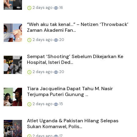
2 days ago
16
“Weh aku tak kenal…” – Netizen ‘Throwback’
Zaman Akademi Fan...
2 days ago
20
Sempat ‘Shooting’ Sebelum Dikejarkan Ke
Hospital, Isteri Ded...
2 days ago
20
Tiara Jacquelina Dapat Tahu M. Nasir
Terjumpa Puteri Gunung ...
2 days ago
15
Atlet Uganda & Pakistan Hilang Selepas
Sukan Komanwel, Polis...
2 days ago
17