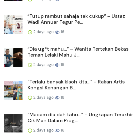
“Tutup rambut sahaja tak cukup” – Ustaz
Wadi Annuar Tegur Pe...
2 days ago
16
“Dia ug*t mahu…” – Wanita Tertekan Bekas
Teman Lelaki Mahu J...
2 days ago
18
“Terlalu banyak kisoh kita…” – Rakan Artis
Kongsi Kenangan B...
2 days ago
18
“Macam dia dah tahu…” – Ungkapan Terakhir
Cik Man Dalam Prog...
2 days ago
16