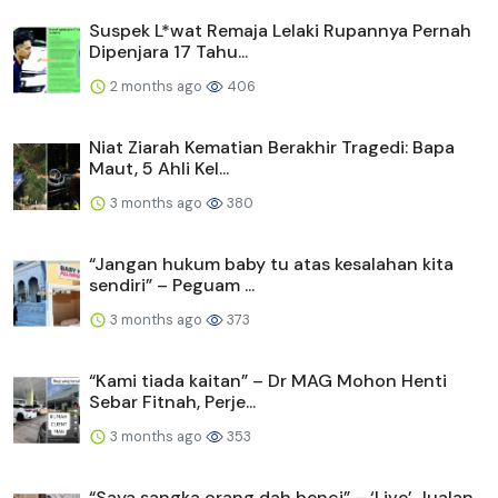
Suspek L*wat Remaja Lelaki Rupannya Pernah
Dipenjara 17 Tahu...
2 months ago
406
Niat Ziarah Kematian Berakhir Tragedi: Bapa
Maut, 5 Ahli Kel...
3 months ago
380
“Jangan hukum baby tu atas kesalahan kita
sendiri” – Peguam ...
3 months ago
373
“Kami tiada kaitan” – Dr MAG Mohon Henti
Sebar Fitnah, Perje...
3 months ago
353
“Saya sangka orang dah benci” – ‘Live’ Jualan