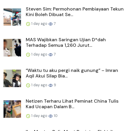
Steven Sim: Permohonan Pembiayaan Tekun
Kini Boleh Dibuat Se...
1 day ago
7
MAS Wajibkan Saringan Ujian D*dah
Terhadap Semua 1,260 Jurut...
1 day ago
7
“Waktu tu aku pergi naik gunung” – Imran
Aqil Akui Silap Bia...
1 day ago
9
Netizen Terharu Lihat Peminat China Tulis
Kad Ucapan Dalam B...
1 day ago
10