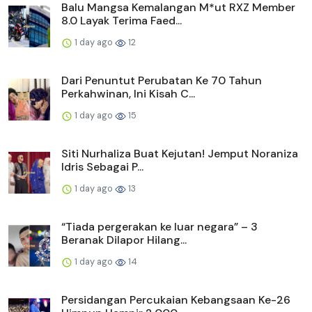
Balu Mangsa Kemalangan M*ut RXZ Member
8.0 Layak Terima Faed...
1 day ago
12
Dari Penuntut Perubatan Ke 70 Tahun
Perkahwinan, Ini Kisah C...
1 day ago
15
Siti Nurhaliza Buat Kejutan! Jemput Noraniza
Idris Sebagai P...
1 day ago
13
“Tiada pergerakan ke luar negara” – 3
Beranak Dilapor Hilang...
1 day ago
14
Persidangan Percukaian Kebangsaan Ke-26