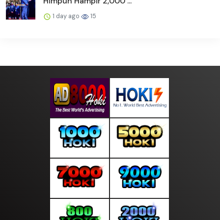
Himpun Hampir 2,000 ...
1 day ago
15