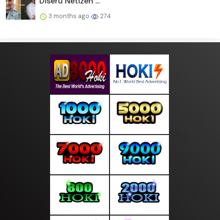
Diseru Netizen ...
3 months ago
274