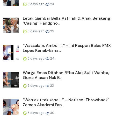
3 days ago
23
Letak Gambar Bella Astillah & Anak Belakang
‘Casing’ Handpho...
3 days ago
25
“Wassalam. Amboiii…” – Ini Respon Balas PMX
Lepas Kanak-kana...
3 days ago
24
Warga Emas Ditahan R*ba Alat Sulit Wanita,
Guna Alasan Nak B...
3 days ago
23
“Weh aku tak kenal…” – Netizen ‘Throwback’
Zaman Akademi Fan...
3 days ago
30