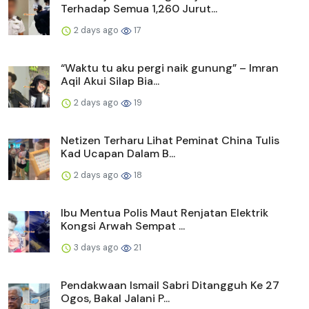
Terhadap Semua 1,260 Jurut...
2 days ago
17
“Waktu tu aku pergi naik gunung” – Imran
Aqil Akui Silap Bia...
2 days ago
19
Netizen Terharu Lihat Peminat China Tulis
Kad Ucapan Dalam B...
2 days ago
18
Ibu Mentua Polis Maut Renjatan Elektrik
Kongsi Arwah Sempat ...
3 days ago
21
Pendakwaan Ismail Sabri Ditangguh Ke 27
Ogos, Bakal Jalani P...