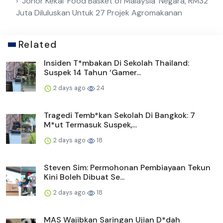
Johor Kekal ‘Food Basket of Malaysia’ Negara, RM32
Juta Diluluskan Untuk 27 Projek Agromakanan
Related
Insiden T*mbakan Di Sekolah Thailand:
Suspek 14 Tahun ‘Gamer...
2 days ago
24
Tragedi Temb*kan Sekolah Di Bangkok: 7
M*ut Termasuk Suspek,...
2 days ago
18
Steven Sim: Permohonan Pembiayaan Tekun
Kini Boleh Dibuat Se...
2 days ago
18
MAS Wajibkan Saringan Ujian D*dah