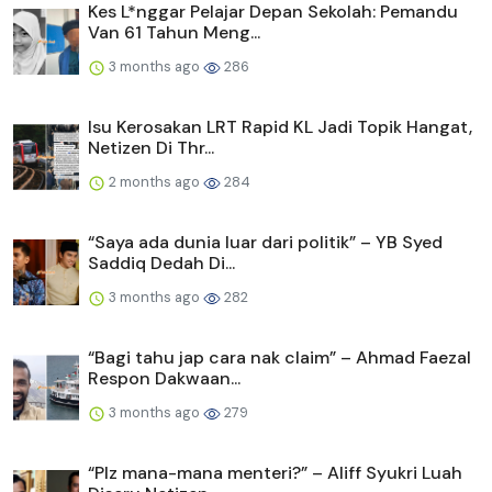
Kes L*nggar Pelajar Depan Sekolah: Pemandu
Van 61 Tahun Meng...
3 months ago
286
Isu Kerosakan LRT Rapid KL Jadi Topik Hangat,
Netizen Di Thr...
2 months ago
284
“Saya ada dunia luar dari politik” – YB Syed
Saddiq Dedah Di...
3 months ago
282
“Bagi tahu jap cara nak claim” – Ahmad Faezal
Respon Dakwaan...
3 months ago
279
“Plz mana-mana menteri?” – Aliff Syukri Luah