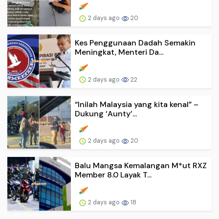
2 days ago
20
Kes Penggunaan Dadah Semakin
Meningkat, Menteri Da...
2 days ago
22
“Inilah Malaysia yang kita kenal” –
Dukung ‘Aunty’...
2 days ago
20
Balu Mangsa Kemalangan M*ut RXZ
Member 8.0 Layak T...
2 days ago
18