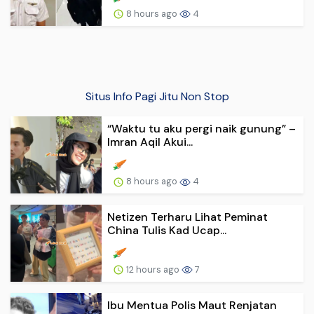
8 hours ago
4
Situs Info Pagi Jitu Non Stop
“Waktu tu aku pergi naik gunung” –
Imran Aqil Akui...
8 hours ago
4
Netizen Terharu Lihat Peminat
China Tulis Kad Ucap...
12 hours ago
7
Ibu Mentua Polis Maut Renjatan