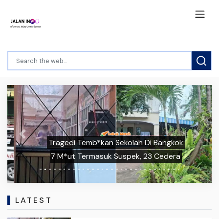
Previous
Next
Tragedi Temb*kan Sekolah Di Bangkok:
7 M*ut Termasuk Suspek, 23 Cedera
LATEST