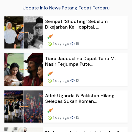
Update Info News Petang Tepat Terbaru
Sempat ‘Shooting’ Sebelum
Dikejarkan Ke Hospital, ...
1 day ago
18
Tiara Jacquelina Dapat Tahu M.
Nasir Terjumpa Pute...
1 day ago
12
Atlet Uganda & Pakistan Hilang
Selepas Sukan Koman...
1 day ago
15