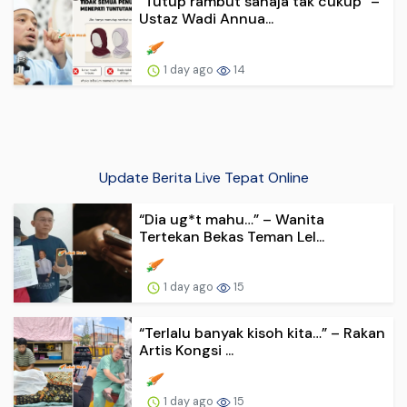
“Tutup rambut sahaja tak cukup” –
Ustaz Wadi Annua...
1 day ago
14
Update Berita Live Tepat Online
“Dia ug*t mahu…” – Wanita
Tertekan Bekas Teman Lel...
1 day ago
15
“Terlalu banyak kisoh kita…” – Rakan
Artis Kongsi ...
1 day ago
15