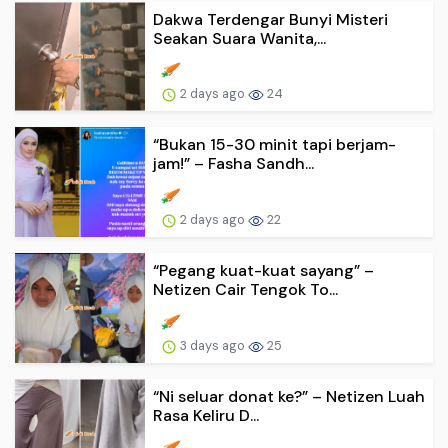
Dakwa Terdengar Bunyi Misteri
Seakan Suara Wanita,...
2 days ago
24
“Bukan 15-30 minit tapi berjam-
jam!” – Fasha Sandh...
2 days ago
22
“Pegang kuat-kuat sayang” –
Netizen Cair Tengok To...
3 days ago
25
“Ni seluar donat ke?” – Netizen Luah
Rasa Keliru D...