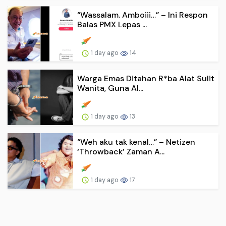
“Wassalam. Amboiii…” – Ini Respon
Balas PMX Lepas ...
1 day ago
14
Warga Emas Ditahan R*ba Alat Sulit
Wanita, Guna Al...
1 day ago
13
“Weh aku tak kenal…” – Netizen
‘Throwback’ Zaman A...
1 day ago
17